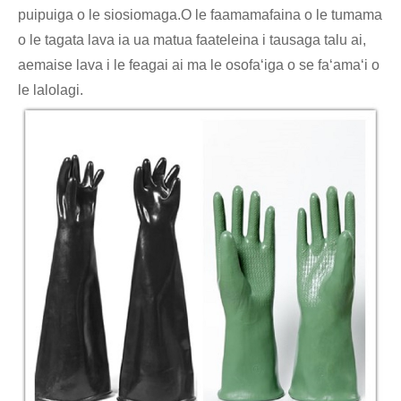
puipuiga o le siosiomaga.O le faamamafaina o le tumama
o le tagata lava ia ua matua faateleina i tausaga talu ai,
aemaise lava i le feagai ai ma le osofaʻiga o se faʻamaʻi o
le lalolagi.