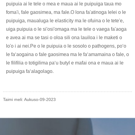
puipuia ai le tele o mea e maua ai le puipuiga taua mo
foma'i, fale gaosimea, ma fale.O lona fa'atinoga lelei o le
puipuiga, maualuga le elasticity ma le ofuina o le tete'e,
uiga puipuia o le si'osi'omaga ma le tele o vaega fa'aoga
e avea ai ma se tasi o oloa sili ona lauiloa i le maketi o
lo'o i ai nei.Pe o le puipuia o le sosolo o pathogens, poʻo
le faʻaogaina o fale gaosimea ma le faʻamamaina o fale, o
le filifilia o totigilima paʻu butyl e mafai ona e maua ai le
puipuiga faʻalagolago.
Taimi meli: Aukuso-09-2023