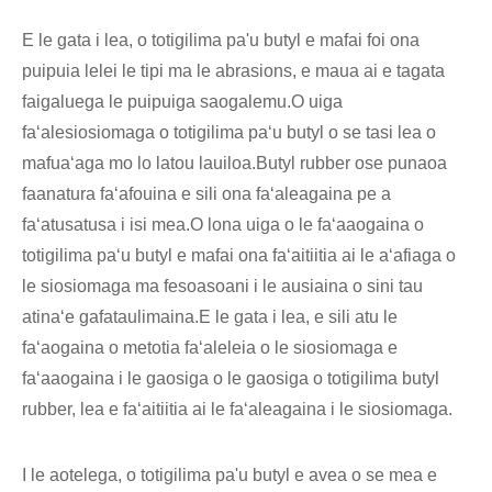
E le gata i lea, o totigilima pa'u butyl e mafai foi ona
puipuia lelei le tipi ma le abrasions, e maua ai e tagata
faigaluega le puipuiga saogalemu.O uiga
faʻalesiosiomaga o totigilima paʻu butyl o se tasi lea o
mafuaʻaga mo lo latou lauiloa.Butyl rubber ose punaoa
faanatura faʻafouina e sili ona faʻaleagaina pe a
faʻatusatusa i isi mea.O lona uiga o le faʻaaogaina o
totigilima paʻu butyl e mafai ona faʻaitiitia ai le aʻafiaga o
le siosiomaga ma fesoasoani i le ausiaina o sini tau
atinaʻe gafataulimaina.E le gata i lea, e sili atu le
faʻaogaina o metotia faʻaleleia o le siosiomaga e
faʻaaogaina i le gaosiga o le gaosiga o totigilima butyl
rubber, lea e faʻaitiitia ai le faʻaleagaina i le siosiomaga.
I le aotelega, o totigilima pa'u butyl e avea o se mea e