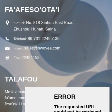
FA'AFESO'OTA'I
Nu. 818 Xinhua East Road,
tuatusi:
Zhuzhou, Hunan, Saina
86-731-22495135
Telefoni:
sales@hwoyee.com
I-meli:
22494158
Fax:
TALAFOU
Mo fa'amatalaga e uiga ia matou oloa po'o le lisi o tau,
fa'amolemole tu'u lau imeli ia i matou ma o le a matou
feso'ota'i i totonu ole 24 itula.