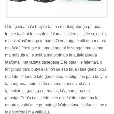
O totigilima pa'u butyl e fai ma meafaigaluega puipuia
lelei e taofi ai le sosolo o fa'ama'i i falema'i, fale su'esu'e,
ma isi si'osi'omaga tumama.O ona uiga e sili ona malosi
ma faʻafefeteina e faʻamautinoa ai le saogalemu o lima,
ma puipuia ai le soifua maloloina o le aufaigaluega
faafomaʻi ma tagata gasegase.E le gata i le falemaʻi, o
totigilima paʻu butyl e iai foʻi se sao taua i fale gaosi oloa
ma fale.I totonu o fale gaosi oloa, o totigilima paʻu butyl e
faʻaaogaina lautele i itu eseese e pei o vailaʻau
faʻainisinia, gaosiga o meaʻai, faʻamamaina ma
gaosiga.O lo'o i ai le lelei tele o le fa'alumaina ma le
mautu o vaila'au e puipuia ai fa'alavelave fa'afuase'i pe a
fa'afeso'ota'i ma vaila'au.