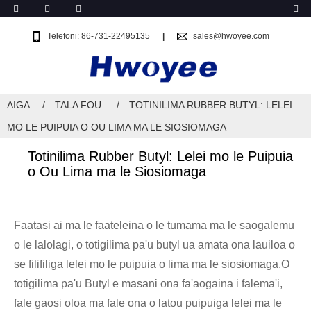
Telefoni: 86-731-22495135
sales@hwoyee.com
AIGA
TALA FOU
TOTINILIMA RUBBER BUTYL: LELEI
MO LE PUIPUIA O OU LIMA MA LE SIOSIOMAGA
Totinilima Rubber Butyl: Lelei mo le Puipuia
o Ou Lima ma le Siosiomaga
Faatasi ai ma le faateleina o le tumama ma le saogalemu
o le lalolagi, o totigilima pa'u butyl ua amata ona lauiloa o
se filifiliga lelei mo le puipuia o lima ma le siosiomaga.O
totigilima pa'u Butyl e masani ona fa'aogaina i falema'i,
fale gaosi oloa ma fale ona o latou puipuiga lelei ma le