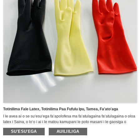
Totinilima Fale Latex, Totinilima Paa Fufulu Ipu, Tamea, Fa'ato'aga
I le avea ai o se suʻesuʻega faʻapolofesa ma faʻatulagaina faʻatulagaina o oloa
latex i Saina, o loʻo i ai i le matou kamupani le poto masani i le gaosiga o
ituaiga totigilima ma oloa latex, e aofia ai totigilima Butyl, totigilima faʻamaʻi,
SU'ESU'EGA
AUILIILIGA
totigilima Neoprene, totigilima faʻafefe suauu, totigilima fale Latex, totigilima
vulu.Totini totini lima nitrile puipuia, totigilima tapoleni faalua, totigilima pa'u