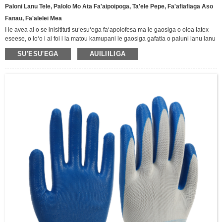
Paloni Lanu Tele, Palolo Mo Ata Fa'aipoipoga, Ta'ele Pepe, Fa'afiafiaga Aso
Fanau, Fa'alelei Mea
I le avea ai o se inisitituti suʻesuʻega faʻapolofesa ma le gaosiga o oloa latex
eseese, o loʻo i ai foi i la matou kamupani le gaosiga gafatia o paluni lanu lanu
latex eseese.O loʻo i ai lanu meamata, samasama, mumu, uliuli ma le
SU'ESU'EGA
AUILIILIGA
lanumoana, e masani ona faʻaaogaina mo le faʻamanatuga o le tausamiga,
teuteuga o pati, faʻasalalauga faʻasalalauga, suʻega faʻapitoa vaalele poʻo
suʻega maualuga maualuga, ma isi. sitaili e tusa ai ma manaoga o tagata
faatau.Afai ei ai ni au paluni fou ma sili atu sitaili paluni poʻo ni paluni foliga
latex oloa e te manaʻo e atiaʻe, faʻamolemole faʻafesoʻotaʻi matou mo le fofo
sili!