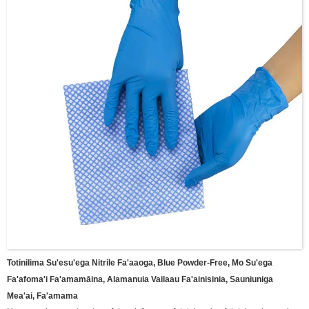
Totinilima Su'esu'ega Nitrile Fa'aaoga, Blue Powder-Free, Mo Su'ega
Fa'afoma'i Fa'amamāina, Alamanuia Vailaau Fa'ainisinia, Sauniuniga
Mea'ai, Fa'amama