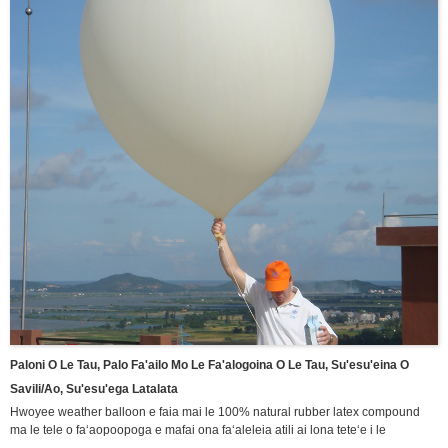
Paloni O Le Tau, Palo Fa'ailo Mo Le Fa'alogoina O Le Tau, Su'esu'eina O
Savili/Ao, Su'esu'ega Latalata
Hwoyee weather balloon e faia mai le 100% natural rubber latex compound
ma le tele o faʻaopoopoga e mafai ona faʻaleleia atili ai lona teteʻe i le