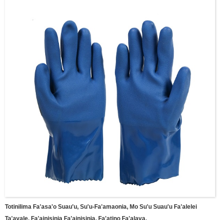
Totinilima Fa'asa'o Suau'u, Su'u-Fa'amaonia, Mo Su'u Suau'u Fa'alelei
Ta'avale, Fa'ainisinia Fa'ainisinia, Fa'atino Fa'alava.