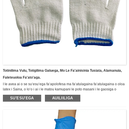
Totinilima Vulu, Totigilima Galuega, Mo Le Fa'ainisinia Tusiata, Alamanuia,
Faleteuoloa Fa'ato'aga.
I le avea ai o se suʻesuʻega faʻapolofesa ma faʻatulagaina faʻatulagaina o oloa
latex i Saina, o loʻo i ai i le matou kamupani le poto masani i le gaosiga o
ituaiga totigilima ma oloa latex, e aofia ai totigilima Butyl, totigilima faʻamaʻi,
SU'ESU'EGA
AUILIILIGA
totigilima Neoprene, totigilima faʻafefe suauu, totigilima fale Latex, totigilima
vulu.Totini totini lima nitrile puipuia, totigilima tapoleni faalua, totigilima pa'u
vulu, Totigilima su'esu'ega nitrile, totini lima latex umi, ma isi. Fa'aaoga lautele i
alamanuia, mining, faigafaiva, fa'ato'aga, vaomatua ma isi vaega o le puipuiga
lautele o tagata faigaluega, Fa'amolemole va'ai i lalo mo tatou oloa totini lima o
lo'o iai nei.