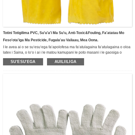
Totini Totigilima PVC, Su'u'a'i Ma Su'u, Anti-Toxic&Fouling, Fa'atatau Mo
Feso'ota'iga Ma Pesticide, Fugala'au Vailaau, Mea Oona.
I le avea ai o se suʻesuʻega faʻapolofesa ma faʻatulagaina faʻatulagaina o oloa
latex i Saina, o loʻo i ai i le matou kamupani le poto masani i le gaosiga o
ituaiga totigilima ma oloa latex, e aofia ai totigilima Butyl, totigilima faʻamaʻi,
SU'ESU'EGA
AUILIILIGA
totigilima Neoprene, totigilima faʻafefe suauu, totigilima fale Latex, totigilima
vulu.Totini totini lima nitrile puipuia, totigilima tapoleni faalua, totigilima pa'u
vulu, Totigilima su'esu'ega nitrile, totini lima latex umi, ma isi. Fa'aaoga lautele i
alamanuia, mining, faigafaiva, fa'ato'aga, vaomatua ma isi vaega o le puipuiga
lautele o tagata faigaluega, Fa'amolemole va'ai i lalo mo tatou oloa totini lima o
lo'o iai nei.