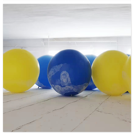
vulu, Totigilima su'esu'ega nitrile, totini lima latex umi, ma isi. Fa'aaoga lautele i
alamanuia, mining, faigafaiva, fa'ato'aga, vaomatua ma isi vaega o le puipuiga
lautele o tagata faigaluega, Fa'amolemole va'ai i lalo mo tatou oloa totini lima o
lo'o iai nei.