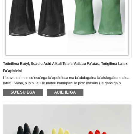
Totinilima Butyl, Suau'u Acid Alkali Tete'e Vailaau Fa'atau, Totigilima Latex
Fa'apisinisi
I le avea ai o se suʻesuʻega faʻapolofesa ma faʻatulagaina faʻatulagaina o oloa
latex i Saina, o loʻo i ai i le matou kamupani le poto masani i le gaosiga o
ituaiga totigilima ma oloa latex, e aofia ai totigilima Butyl, totigilima faʻamaʻi,
SU'ESU'EGA
AUILIILIGA
totigilima Neoprene, totigilima faʻafefe suauu, totigilima fale Latex, totigilima
vulu.Totini totini lima nitrile puipuia, totigilima tapoleni faalua, totigilima pa'u
vulu, Totigilima su'esu'ega nitrile, totini lima latex umi, ma isi. Fa'aaoga lautele i
alamanuia, mining, faigafaiva, fa'ato'aga, vaomatua ma isi vaega o le puipuiga
lautele o tagata faigaluega, Fa'amolemole va'ai i lalo mo tatou oloa totini lima o
lo'o iai nei.