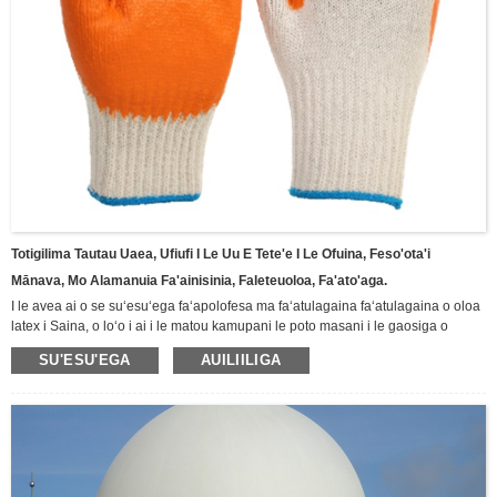
Totigilima Tautau Uaea, Ufiufi I Le Uu E Tete'e I Le Ofuina, Feso'ota'i
Mānava, Mo Alamanuia Fa'ainisinia, Faleteuoloa, Fa'ato'aga.
I le avea ai o se suʻesuʻega faʻapolofesa ma faʻatulagaina faʻatulagaina o oloa
latex i Saina, o loʻo i ai i le matou kamupani le poto masani i le gaosiga o
ituaiga totigilima ma oloa latex, e aofia ai totigilima Butyl, totigilima faʻamaʻi,
SU'ESU'EGA
AUILIILIGA
totigilima Neoprene, totigilima faʻafefe suauu, totigilima fale Latex, totigilima
vulu.Totini totini lima nitrile puipuia, totigilima tapoleni faalua, totigilima pa'u
vulu, Totigilima su'esu'ega nitrile, totini lima latex umi, ma isi. Fa'aaoga lautele i
alamanuia, mining, faigafaiva, fa'ato'aga, vaomatua ma isi vaega o le puipuiga
lautele o tagata faigaluega, Fa'amolemole va'ai i lalo mo tatou oloa totini lima o
lo'o iai nei.