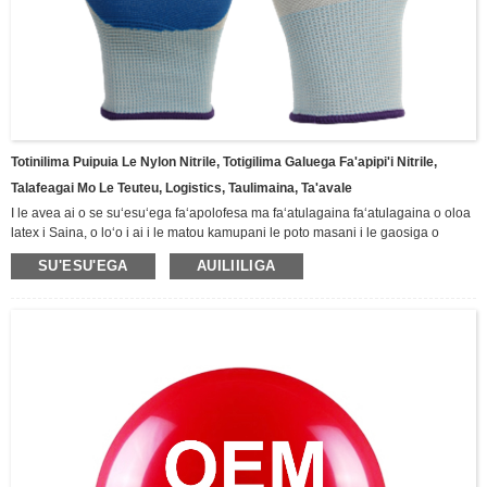
Totinilima Puipuia Le Nylon Nitrile, Totigilima Galuega Fa'apipi'i Nitrile,
Talafeagai Mo Le Teuteu, Logistics, Taulimaina, Ta'avale
I le avea ai o se suʻesuʻega faʻapolofesa ma faʻatulagaina faʻatulagaina o oloa
latex i Saina, o loʻo i ai i le matou kamupani le poto masani i le gaosiga o
ituaiga totigilima ma oloa latex, e aofia ai totigilima Butyl, totigilima faʻamaʻi,
SU'ESU'EGA
AUILIILIGA
totigilima Neoprene, totigilima faʻafefe suauu, totigilima fale Latex, totigilima
vulu.Totini totini lima nitrile puipuia, totigilima tapoleni faalua, totigilima pa'u
vulu, Totigilima su'esu'ega nitrile, totini lima latex umi, ma isi. Fa'aaoga lautele i
alamanuia, mining, faigafaiva, fa'ato'aga, vaomatua ma isi vaega o le puipuiga
lautele o tagata faigaluega, Fa'amolemole va'ai i lalo mo tatou oloa totini lima o
lo'o iai nei.