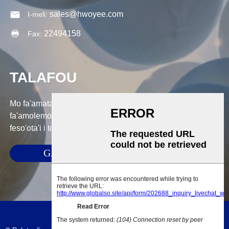
sales@hwoyee.com
I-meli:
22494158
Fax:
TALAFOU
Mo fa'amatalaga e uiga ia matou oloa po'o le lisi o tau,
fa'amolemole tu'u lau imeli ia i matou ma o le a matou
feso'ota'i i totonu ole 24 itula.
GALUEGA