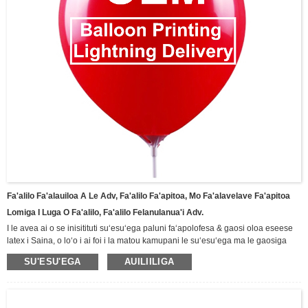
Fa'alilo Fa'alauiloa A Le Adv, Fa'alilo Fa'apitoa, Mo Fa'alavelave Fa'apitoa
Lomiga I Luga O Fa'alilo, Fa'alilo Felanulanua'i Adv.
I le avea ai o se inisitituti suʻesuʻega paluni faʻapolofesa & gaosi oloa eseese
latex i Saina, o loʻo i ai foi i la matou kamupani le suʻesuʻega ma le gaosiga
gafatia o ituaiga eseese o paluni.O paluni fa'asalalauga o se tasi lea.Matou te
SU'ESU'EGA
AUILIILIGA
lagolagoina OEM / ODM / OBM， Afai e iai sau paluni fou ma sili atu sitaili
paluni poʻo ni paluni-foliga latex oloa e te manaʻo e atiaʻe, faʻamolemole
faʻafesoʻotaʻi matou ma o le a matou saunia le fofo sili mo oe!