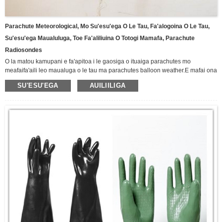
Parachute Meteorological, Mo Su'esu'ega O Le Tau, Fa'alogoina O Le Tau,
Su'esu'ega Maualuluga, Toe Fa'aliliuina O Totogi Mamafa, Parachute
Radiosondes
O la matou kamupani e fa'apitoa i le gaosiga o ituaiga parachutes mo
meafaifa'aili leo maualuga o le tau ma parachutes balloon weather.E mafai ona
fa'aoga a tatou parachute i ituaiga eseese o paluni o le tau ma masini
SU'ESU'EGA
AUILIILIGA
fa'alogo.E mafai e la matou kamupani ona mamanuina ma gaosia parachutes
eseese e tusa ai ma ou manaʻoga.
Matou te faʻamoemoe e avea ma au faʻatau oloa parachute.